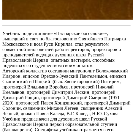
Учебник по дисциплине «Пастырское богословие»,
вышедший в свет по благословению Святейшего Патриарха
Московского и всея Руси Кирилла, стал результатом
совместной многолетней работы ректоров, проректоров и
преподавателей ведущих духовных школ Русской
Православной Церкви, опытных пастырей, способных
поделиться со студенчеством своим опытом.
Авторский коллектив составили митрополит Волоколамский
Иларион, епископ Орехово-Зуевский Пантелеимон, епископ
Скопинский и Шацкий (быв. Звенигородский) Питирим,
протоиерей Владимир Воробьев, протоиерей Николай
Емельянов, протоиерей Димитрий Лескин, протоиерей
Димитрий Рощин, протоиерей Димитрий Смирнов (1951–
2020), протоиерей Павел Хондзинский, протоиерей Димитрий
Солонин, священник Михаил Легеев, священник Алексий
Черный, диакон Павел Каледа, В.Г. Каледа, Н.Ю. Сухова.
Учебник предназначен для духовных школ Русской
Православной Церкви первой образовательной ступени
(бакалавриата). Специфика учебника отражается в его