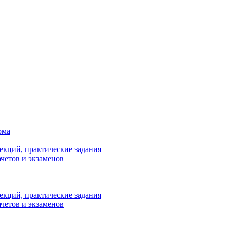
рма
лекций, практические задания
ачетов и экзаменов
лекций, практические задания
ачетов и экзаменов