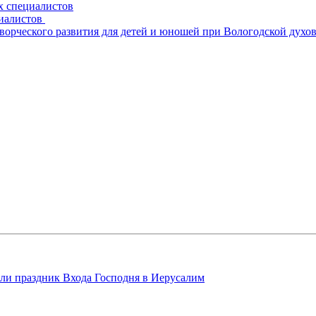
х специалистов
циалистов
творческого развития для детей и юношей при Вологодской духо
ли праздник Входа Господня в Иерусалим