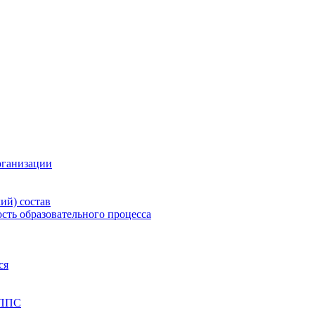
рганизации
ий) состав
сть образовательного процесса
ся
 ППС