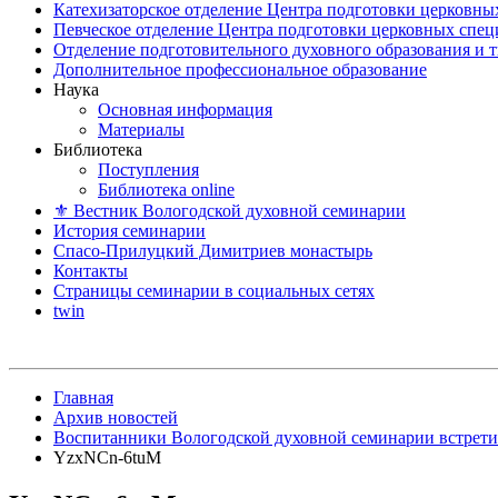
Катехизаторское отделение Центра подготовки церковны
Певческое отделение Центра подготовки церковных спе
Отделение подготовительного духовного образования и 
Дополнительное профессиональное образование
Наука
Основная информация
Материалы
Библиотека
Поступления
Библиотека online
⚜ Вестник Вологодской духовной семинарии
История семинарии
Спасо-Прилуцкий Димитриев монастырь
Контакты
Страницы семинарии в социальных сетях
twin
Главная
Архив новостей
Воспитанники Вологодской духовной семинарии встрети
YzxNCn-6tuM