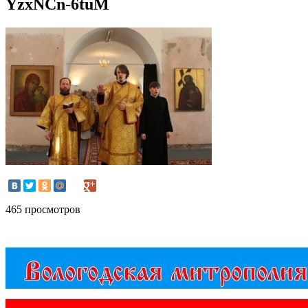
YzxNCn-6tuM
465 просмотров