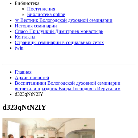
Библиотека
Поступления
Библиотека online
⚜ Вестник Вологодской духовной семинарии
История семинарии
Спасо-Прилуцкий Димитриев монастырь
Контакты
Страницы семинарии в социальных сетях
twin
Главная
Архив новостей
Воспитанники Вологодской духовной семинарии
встретили праздник Входа Господня в Иерусалим
d323qNtN2IY
d323qNtN2IY